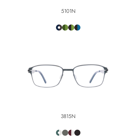
5101N
3815N